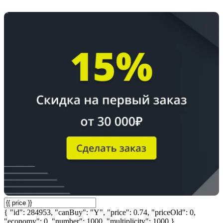
{ "id": 284953, "canBuy": "Y", "price": 0.74, "priceOld": 0,
"economy": 0, "number": 1000, "multiplicity": 1000 }