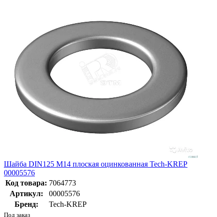
Шайба DIN125 М14 плоская оцинкованная Tech-KREP
00005576
Код товара:
7064773
Артикул:
00005576
Бренд:
Tech-KREP
Под заказ