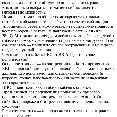
оказываем постгарантийную техническую поддержку.
Как правильно выбрать автоматический выключатель
(автомат) по мощности?
Номинал автомата подбирается исходя из максимальной
потребляемой мощности вашей сети и сечения кабеля. Для
упрощённого расчёта можно разделить суммарную мощность
всех приборов (в ваттах) на напряжение сети (220В или
380В). Мы также рекомендуем добавлять запас 20–30%, чтобы
избежать ложных срабатываний при пиковых нагрузках. Если
сомневаетесь — пришлите список оборудования, и менеджер
подберёт нужный номинал.
Чем отличается кабель ПВС от ВВГ? Где что лучше
использовать?
Основное отличие — в конструкции и области применения.
ВВГ — плоский или круглый силовой кабель с монолитными
жилами. Его используют для стационарной проводки (в
штробах, стенах, кабель-каналах). Он жёсткий и надёжный
для скрытого монтажа.
ПВС — многожильный гибкий кабель в оплётке.
Предназначен для подключения подвижных приборов
(удлинители, электроинструмент, бытовая техника). Он
гибкий, но дороже и быстрее изнашивается в неподвижном
состоянии.
Если сомневаетесь — мы подскажем оптимальный вариант
под вашу задачу.