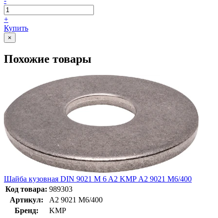
-
+
Купить
×
Похожие товары
Шайба кузовная DIN 9021 M 6 A2 KMP А2 9021 М6/400
Код товара:
989303
Артикул:
А2 9021 М6/400
Бренд:
KMP