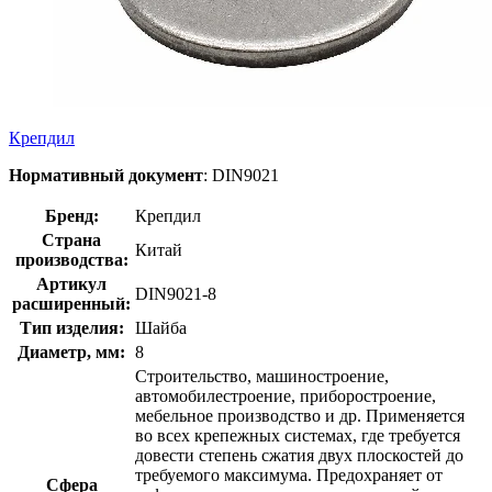
Крепдил
Нормативный документ
: DIN9021
Бренд:
Крепдил
Страна
Китай
производства:
Артикул
DIN9021-8
расширенный:
Тип изделия:
Шайба
Диаметр, мм:
8
Строительство, машиностроение,
автомобилестроение, приборостроение,
мебельное производство и др. Применяется
во всех крепежных системах, где требуется
довести степень сжатия двух плоскостей до
требуемого максимума. Предохраняет от
Сфера