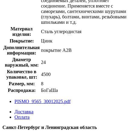
соединяемых деталей, уплотняет
соединение. Применяется вместе с
саморезами, сантехническими шурупами
(глухарь), болтами, винтами, резьбовыми
шпильками и т.д.
Материал
Сталь углеродистая
изделия:
Покрытие:
Цинк
Дополнительная
покрытие A2B
информация:
Диаметр
24
наружный, мм:
Количество в
4500
упаковке, шт:
Размер, мм:
8
Распродажа:
БоГаШа
PISMO_9565_30012025.pdf
Доставка
Оплата
Санкт-Петербург и Ленинградская область