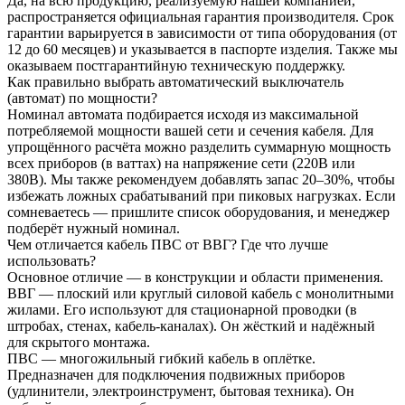
Да, на всю продукцию, реализуемую нашей компанией,
распространяется официальная гарантия производителя. Срок
гарантии варьируется в зависимости от типа оборудования (от
12 до 60 месяцев) и указывается в паспорте изделия. Также мы
оказываем постгарантийную техническую поддержку.
Как правильно выбрать автоматический выключатель
(автомат) по мощности?
Номинал автомата подбирается исходя из максимальной
потребляемой мощности вашей сети и сечения кабеля. Для
упрощённого расчёта можно разделить суммарную мощность
всех приборов (в ваттах) на напряжение сети (220В или
380В). Мы также рекомендуем добавлять запас 20–30%, чтобы
избежать ложных срабатываний при пиковых нагрузках. Если
сомневаетесь — пришлите список оборудования, и менеджер
подберёт нужный номинал.
Чем отличается кабель ПВС от ВВГ? Где что лучше
использовать?
Основное отличие — в конструкции и области применения.
ВВГ — плоский или круглый силовой кабель с монолитными
жилами. Его используют для стационарной проводки (в
штробах, стенах, кабель-каналах). Он жёсткий и надёжный
для скрытого монтажа.
ПВС — многожильный гибкий кабель в оплётке.
Предназначен для подключения подвижных приборов
(удлинители, электроинструмент, бытовая техника). Он