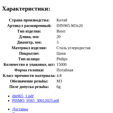
Характеристики:
Страна производства:
Китай
Артикул расширенный:
DIN965-М3х20
Тип изделия:
Винт
Длина, мм:
20
Диаметр, мм:
3
Материал изделия:
Сталь углеродистая
Покрытие:
Цинк
Тип шлица:
Philips
Количество в упаковке, шт:
15000
Форма головки:
Потайная
Класс прочности материала:
4.8
Обозначение резьбы:
М3
Поле допуска резьбы:
6g
din965_1.pdf
PISMO_9565_30012025.pdf
Доставка