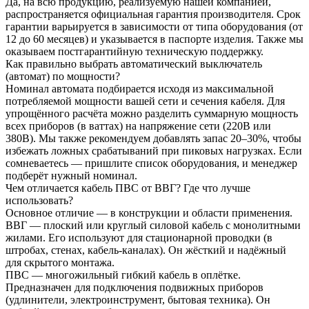
Да, на всю продукцию, реализуемую нашей компанией,
распространяется официальная гарантия производителя. Срок
гарантии варьируется в зависимости от типа оборудования (от
12 до 60 месяцев) и указывается в паспорте изделия. Также мы
оказываем постгарантийную техническую поддержку.
Как правильно выбрать автоматический выключатель
(автомат) по мощности?
Номинал автомата подбирается исходя из максимальной
потребляемой мощности вашей сети и сечения кабеля. Для
упрощённого расчёта можно разделить суммарную мощность
всех приборов (в ваттах) на напряжение сети (220В или
380В). Мы также рекомендуем добавлять запас 20–30%, чтобы
избежать ложных срабатываний при пиковых нагрузках. Если
сомневаетесь — пришлите список оборудования, и менеджер
подберёт нужный номинал.
Чем отличается кабель ПВС от ВВГ? Где что лучше
использовать?
Основное отличие — в конструкции и области применения.
ВВГ — плоский или круглый силовой кабель с монолитными
жилами. Его используют для стационарной проводки (в
штробах, стенах, кабель-каналах). Он жёсткий и надёжный
для скрытого монтажа.
ПВС — многожильный гибкий кабель в оплётке.
Предназначен для подключения подвижных приборов
(удлинители, электроинструмент, бытовая техника). Он