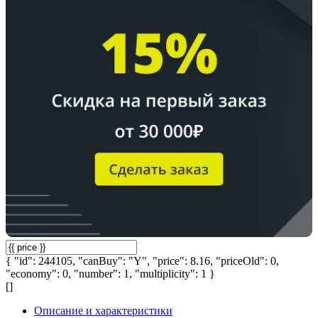
{ "id": 244105, "canBuy": "Y", "price": 8.16, "priceOld": 0,
"economy": 0, "number": 1, "multiplicity": 1 }
[]
Описание и характеристики