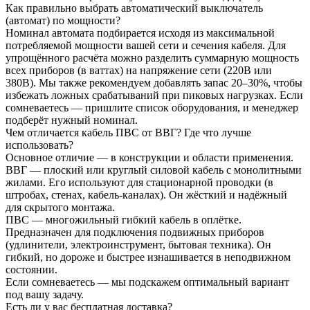
Как правильно выбрать автоматический выключатель
(автомат) по мощности?
Номинал автомата подбирается исходя из максимальной
потребляемой мощности вашей сети и сечения кабеля. Для
упрощённого расчёта можно разделить суммарную мощность
всех приборов (в ваттах) на напряжение сети (220В или
380В). Мы также рекомендуем добавлять запас 20–30%, чтобы
избежать ложных срабатываний при пиковых нагрузках. Если
сомневаетесь — пришлите список оборудования, и менеджер
подберёт нужный номинал.
Чем отличается кабель ПВС от ВВГ? Где что лучше
использовать?
Основное отличие — в конструкции и области применения.
ВВГ — плоский или круглый силовой кабель с монолитными
жилами. Его используют для стационарной проводки (в
штробах, стенах, кабель-каналах). Он жёсткий и надёжный
для скрытого монтажа.
ПВС — многожильный гибкий кабель в оплётке.
Предназначен для подключения подвижных приборов
(удлинители, электроинструмент, бытовая техника). Он
гибкий, но дороже и быстрее изнашивается в неподвижном
состоянии.
Если сомневаетесь — мы подскажем оптимальный вариант
под вашу задачу.
Есть ли у вас бесплатная доставка?