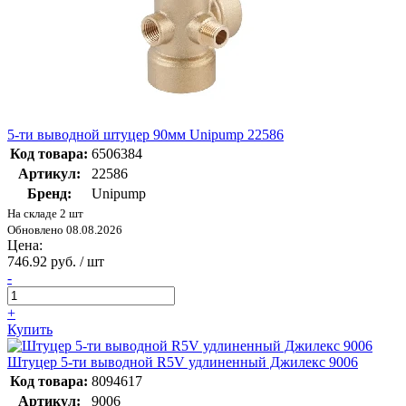
5-ти выводной штуцер 90мм Unipump 22586
Код товара:
6506384
Артикул:
22586
Бренд:
Unipump
На складе 2 шт
Обновлено 08.08.2026
Цена:
746.92 руб. / шт
-
+
Купить
Штуцер 5-ти выводной R5V удлиненный Джилекс 9006
Код товара:
8094617
Артикул:
9006