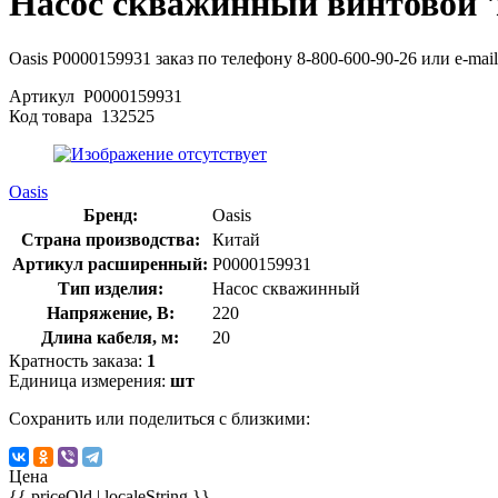
Насос скважинный винтовой 'm
Oasis Р0000159931 заказ по телефону 8-800-600-90-26 или e-mail
Артикул
Р0000159931
Код товара
132525
Oasis
Бренд:
Oasis
Страна производства:
Китай
Артикул расширенный:
Р0000159931
Тип изделия:
Насос скважинный
Напряжение, В:
220
Длина кабеля, м:
20
Кратность заказа:
1
Единица измерения:
шт
Сохранить или поделиться с близкими:
Цена
{{ priceOld | localeString }}