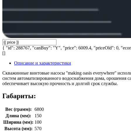
{ "id": 288767, "canBuy": "Y", "price": 6009.4, "priceOld": 0, "econ
[]
Описание и характеристики
Скважинные винтовые насосы ''making oasis everywhere'' испол
систем автоматизированного водоснабжения дома, орошения са
обеспечивает высокую прочность и долгий срок службы.
Габариты:
Вес (грамм):
6800
Длина (мм):
150
Ширина (мм):
100
Высота (мм):
570