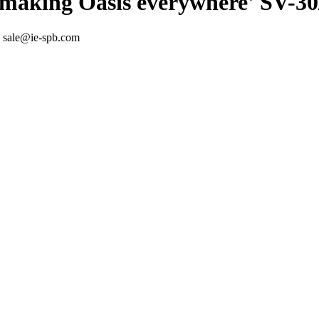
aking Оasis everywhere' SV-30
 sale@ie-spb.com