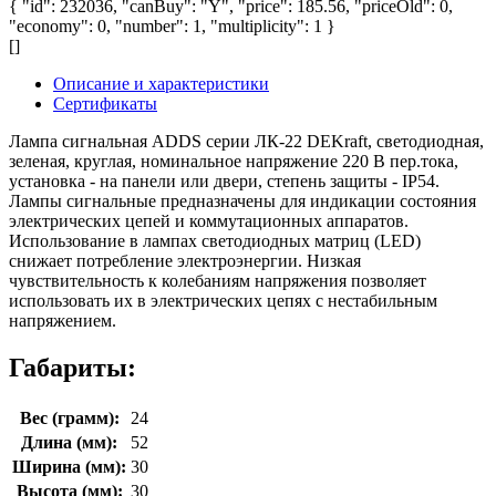
{ "id": 232036, "canBuy": "Y", "price": 185.56, "priceOld": 0,
"economy": 0, "number": 1, "multiplicity": 1 }
[]
Описание и характеристики
Сертификаты
Лампа сигнальная ADDS серии ЛК-22 DEKraft, светодиодная,
зеленая, круглая, номинальное напряжение 220 В пер.тока,
установка - на панели или двери, степень защиты - IP54.
Лампы сигнальные предназначены для индикации состояния
электрических цепей и коммутационных аппаратов.
Использование в лампах светодиодных матриц (LED)
снижает потребление электроэнергии. Низкая
чувствительность к колебаниям напряжения позволяет
использовать их в электрических цепях с нестабильным
напряжением.
Габариты:
Вес (грамм):
24
Длина (мм):
52
Ширина (мм):
30
Высота (мм):
30