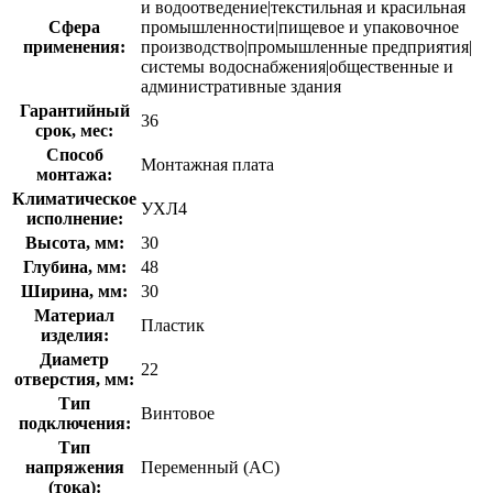
и водоотведение|текстильная и красильная
Сфера
промышленности|пищевое и упаковочное
применения:
производство|промышленные предприятия|
системы водоснабжения|общественные и
административные здания
Гарантийный
36
срок, мес:
Способ
Монтажная плата
монтажа:
Климатическое
УХЛ4
исполнение:
Высота, мм:
30
Глубина, мм:
48
Ширина, мм:
30
Материал
Пластик
изделия:
Диаметр
22
отверстия, мм:
Тип
Винтовое
подключения:
Тип
напряжения
Переменный (AC)
(тока):