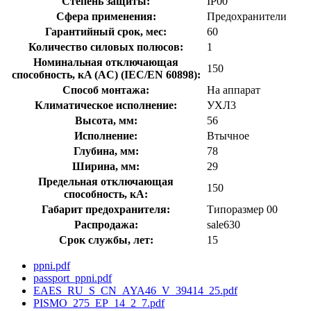
Степень защиты:
IP00
Сфера применения:
Предохранители
Гарантийный срок, мес:
60
Количество силовых полюсов:
1
Номинальная отключающая
150
способность, кA (AC) (IEC/EN 60898):
Способ монтажа:
На аппарат
Климатическое исполнение:
УХЛ3
Высота, мм:
56
Исполнение:
Втычное
Глубина, мм:
78
Ширина, мм:
29
Предельная отключающая
150
способность, кA:
Габарит предохранителя:
Типоразмер 00
Распродажа:
sale630
Срок службы, лет:
15
ppni.pdf
passport_ppni.pdf
EAES_RU_S_CN_AYA46_V_39414_25.pdf
PISMO_275_EP_14_2_7.pdf