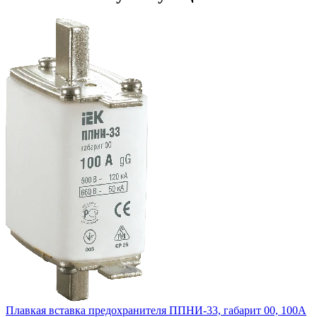
Плавкая вставка предохранителя ППНИ-33, габарит 00, 100А