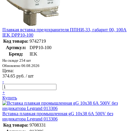
Плавкая вставка предохранителя ППНИ-33, габарит 00, 100А
IEK DPP10-100
Код товара:
9742719
Артикул:
DPP10-100
Бренд:
IEK
На складе 254 шт
Обновлено 06.08.2026
Цена:
374.65 руб. / шт
-
+
Купить
Вставка плавкая промышленная gG 10х38 6А 500V без
индикатора Legrand 013306
Код товара:
9708331