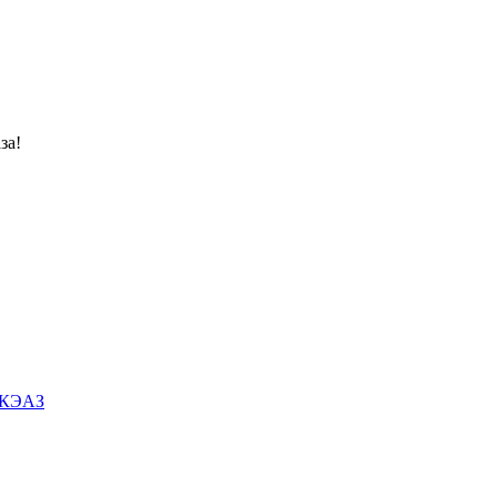
за!
м КЭАЗ