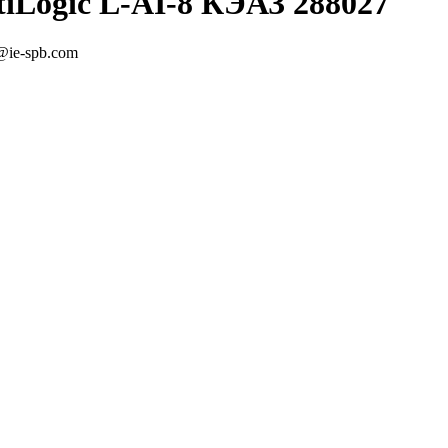
iLogic L-AI-8 КЭАЗ 288027
@ie-spb.com