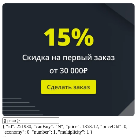
{ "id": 251930, "canBuy": "N", "price": 1358.12, "priceOld": 0,
"economy": 0, "number": 1, "multiplicity": 1 }