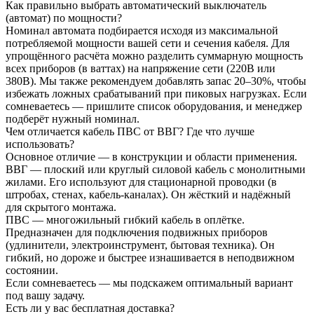
Как правильно выбрать автоматический выключатель
(автомат) по мощности?
Номинал автомата подбирается исходя из максимальной
потребляемой мощности вашей сети и сечения кабеля. Для
упрощённого расчёта можно разделить суммарную мощность
всех приборов (в ваттах) на напряжение сети (220В или
380В). Мы также рекомендуем добавлять запас 20–30%, чтобы
избежать ложных срабатываний при пиковых нагрузках. Если
сомневаетесь — пришлите список оборудования, и менеджер
подберёт нужный номинал.
Чем отличается кабель ПВС от ВВГ? Где что лучше
использовать?
Основное отличие — в конструкции и области применения.
ВВГ — плоский или круглый силовой кабель с монолитными
жилами. Его используют для стационарной проводки (в
штробах, стенах, кабель-каналах). Он жёсткий и надёжный
для скрытого монтажа.
ПВС — многожильный гибкий кабель в оплётке.
Предназначен для подключения подвижных приборов
(удлинители, электроинструмент, бытовая техника). Он
гибкий, но дороже и быстрее изнашивается в неподвижном
состоянии.
Если сомневаетесь — мы подскажем оптимальный вариант
под вашу задачу.
Есть ли у вас бесплатная доставка?