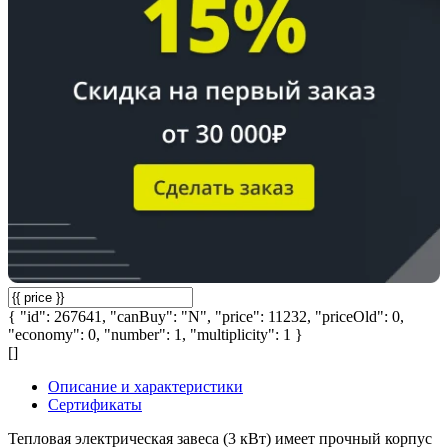
{ "id": 267641, "canBuy": "N", "price": 11232, "priceOld": 0,
"economy": 0, "number": 1, "multiplicity": 1 }
[]
Описание и характеристики
Сертификаты
Тепловая электрическая завеса (3 кВт) имеет прочный корпус