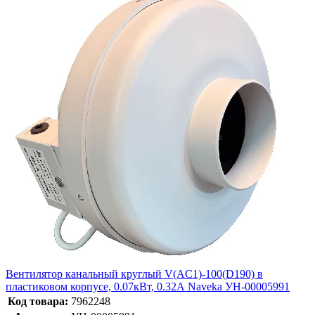
Вентилятор канальный круглый V(AC1)-100(D190) в
пластиковом корпусе, 0.07кВт, 0.32А Naveka УН-00005991
Код товара:
7962248