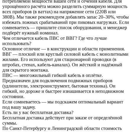
потребляемой мощности вашей сети и сечения кабеля. Для
упрощённого расчёта можно разделить суммарную мощность
всех приборов (в ваттах) на напряжение сети (220В или
380В). Мы также рекомендуем добавлять запас 20–30%, чтобы
избежать ложных срабатываний при пиковых нагрузках. Если
сомневаетесь — пришлите список оборудования, и менеджер
подберёт нужный номинал.
Чем отличается кабель ПВС от ВВГ? Где что лучше
использовать?
Основное отличие — в конструкции и области применения.
ВВГ — плоский или круглый силовой кабель с монолитными
жилами. Его используют для стационарной проводки (в
штробах, стенах, кабель-каналах). Он жёсткий и надёжный
для скрытого монтажа.
ПВС — многожильный гибкий кабель в оплётке.
Предназначен для подключения подвижных приборов
(удлинители, электроинструмент, бытовая техника). Он
гибкий, но дороже и быстрее изнашивается в неподвижном
состоянии.
Если сомневаетесь — мы подскажем оптимальный вариант
под вашу задачу.
Есть ли у вас бесплатная доставка?
Бесплатная доставка действует при заказе от определённой
суммы.
По Санкт-Петербургу и Ленинградской области стоимость