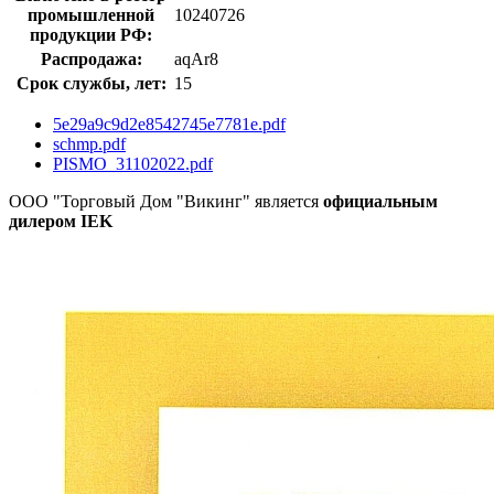
промышленной
10240726
продукции РФ:
Распродажа:
aqAr8
Срок службы, лет:
15
5e29a9c9d2e8542745e7781e.pdf
schmp.pdf
PISMO_31102022.pdf
ООО "Торговый Дом "Викинг" является
официальным
дилером IEK