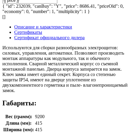
{ "id": 232039, "canBuy": "Y", "price": 8686.41, "priceOld": 0,
"economy": 0, "number": 1, "multiplicity": 1 }
[]
Описание и характеристики
Сертификаты
Сертификат официального дилера
Используются для сборки разнообразных электрощитов:
силовых, управления, автоматики. Позволяют производить
монтаж аппаратуры как модульного, так и обычного
исполнения. Сварной металлический корпус со съемной
монтажной панелью. Дверца корпуса запирается на замок.
Ключ замка имеет единый секрет. Корпуса со степенью
защиты IP54, имеют на дверце уплотнение из
двухкомпонентного герметика и пыле- влагонепроницаемый
замок.
Габариты:
Вес (грамм):
9200
Длина (мм):
415
Ширина (мм):
415