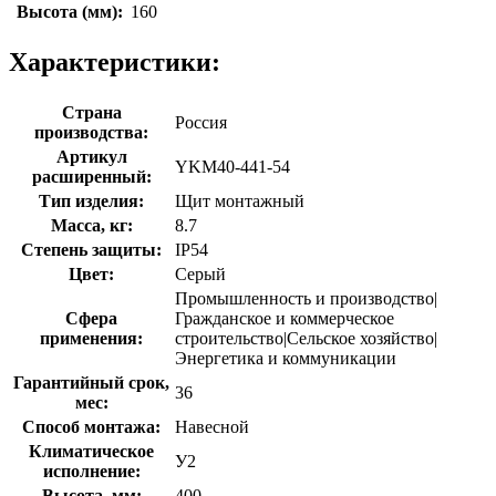
Высота (мм):
160
Характеристики:
Страна
Россия
производства:
Артикул
YKM40-441-54
расширенный:
Тип изделия:
Щит монтажный
Масса, кг:
8.7
Степень защиты:
IP54
Цвет:
Серый
Промышленность и производство|
Сфера
Гражданское и коммерческое
применения:
строительство|Сельское хозяйство|
Энергетика и коммуникации
Гарантийный срок,
36
мес:
Способ монтажа:
Навесной
Климатическое
У2
исполнение:
Высота, мм:
400