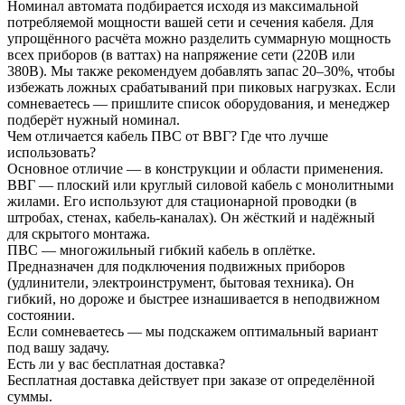
Номинал автомата подбирается исходя из максимальной
потребляемой мощности вашей сети и сечения кабеля. Для
упрощённого расчёта можно разделить суммарную мощность
всех приборов (в ваттах) на напряжение сети (220В или
380В). Мы также рекомендуем добавлять запас 20–30%, чтобы
избежать ложных срабатываний при пиковых нагрузках. Если
сомневаетесь — пришлите список оборудования, и менеджер
подберёт нужный номинал.
Чем отличается кабель ПВС от ВВГ? Где что лучше
использовать?
Основное отличие — в конструкции и области применения.
ВВГ — плоский или круглый силовой кабель с монолитными
жилами. Его используют для стационарной проводки (в
штробах, стенах, кабель-каналах). Он жёсткий и надёжный
для скрытого монтажа.
ПВС — многожильный гибкий кабель в оплётке.
Предназначен для подключения подвижных приборов
(удлинители, электроинструмент, бытовая техника). Он
гибкий, но дороже и быстрее изнашивается в неподвижном
состоянии.
Если сомневаетесь — мы подскажем оптимальный вариант
под вашу задачу.
Есть ли у вас бесплатная доставка?
Бесплатная доставка действует при заказе от определённой
суммы.