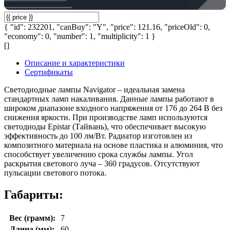
{ "id": 232201, "canBuy": "Y", "price": 121.16, "priceOld": 0,
"economy": 0, "number": 1, "multiplicity": 1 }
[]
Описание и характеристики
Сертификаты
Cветодиодные лампы Navigator – идеальная замена
стандартных ламп накаливания. Данные лампы работают в
широком диапазоне входного напряжения от 176 до 264 В без
снижения яркости. При производстве ламп используются
светодиоды Epistar (Тайвань), что обеспечивает высокую
эффективность до 100 лм/Вт. Радиатор изготовлен из
композитного материала на основе пластика и алюминия, что
способствует увеличению срока службы лампы. Угол
раскрытия светового луча – 360 градусов. Отсутствуют
пульсации светового потока.
Габариты:
Вес (грамм):
7
Длина (мм):
60