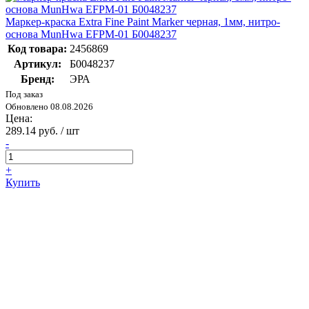
Маркер-краска Extra Fine Paint Marker черная, 1мм, нитро-
основа MunHwa EFPM-01 Б0048237
Код товара:
2456869
Артикул:
Б0048237
Бренд:
ЭРА
Под заказ
Обновлено 08.08.2026
Цена:
289.14 руб. / шт
-
+
Купить