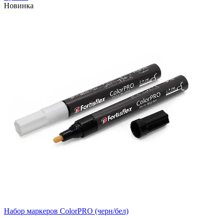
Новинка
Набор маркеров ColorPRO (черн/бел)