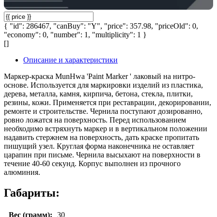
{ "id": 286467, "canBuy": "Y", "price": 357.98, "priceOld": 0,
"economy": 0, "number": 1, "multiplicity": 1 }
[]
Описание и характеристики
Маркер-краска MunHwa 'Paint Marker ' лаковый на нитро-
основе. Используется для маркировки изделий из пластика,
дерева, металла, камня, кирпича, бетона, стекла, плитки,
резины, кожи. Применяется при реставрации, декорировании,
ремонте и строительстве. Чернила поступают дозированно,
ровно ложатся на поверхность. Перед использованием
необходимо встряхнуть маркер и в вертикальном положении
надавить стержнем на поверхность, дать краске пропитать
пишущий узел. Круглая форма наконечника не оставляет
царапин при письме. Чернила высыхают на поверхности в
течение 40-60 секунд. Корпус выполнен из прочного
алюминия.
Габариты:
Вес (грамм):
30