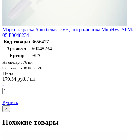
Маркер-краска Slim белая, 2мм, нитро-основа MunHwa SPM-
05 Б0048234
Код товара:
8656477
Артикул:
Б0048234
Бренд:
ЭРА
На складе 576 шт
Обновлено 08.08.2026
Цена:
179.34 руб. / шт
-
+
Купить
×
Похожие товары