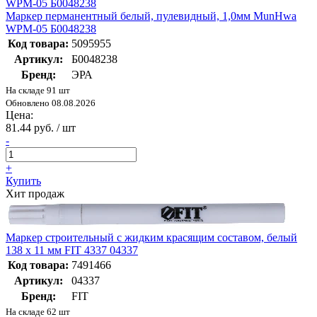
Маркер перманентный белый, пулевидный, 1,0мм MunHwa
WPM-05 Б0048238
Код товара:
5095955
Артикул:
Б0048238
Бренд:
ЭРА
На складе 91 шт
Обновлено 08.08.2026
Цена:
81.44 руб. / шт
-
+
Купить
Хит продаж
Маркер строительный с жидким красящим составом, белый
138 х 11 мм FIT 4337 04337
Код товара:
7491466
Артикул:
04337
Бренд:
FIT
На складе 62 шт