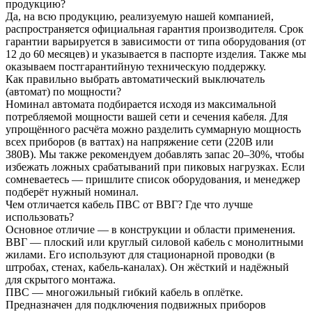
продукцию?
Да, на всю продукцию, реализуемую нашей компанией,
распространяется официальная гарантия производителя. Срок
гарантии варьируется в зависимости от типа оборудования (от
12 до 60 месяцев) и указывается в паспорте изделия. Также мы
оказываем постгарантийную техническую поддержку.
Как правильно выбрать автоматический выключатель
(автомат) по мощности?
Номинал автомата подбирается исходя из максимальной
потребляемой мощности вашей сети и сечения кабеля. Для
упрощённого расчёта можно разделить суммарную мощность
всех приборов (в ваттах) на напряжение сети (220В или
380В). Мы также рекомендуем добавлять запас 20–30%, чтобы
избежать ложных срабатываний при пиковых нагрузках. Если
сомневаетесь — пришлите список оборудования, и менеджер
подберёт нужный номинал.
Чем отличается кабель ПВС от ВВГ? Где что лучше
использовать?
Основное отличие — в конструкции и области применения.
ВВГ — плоский или круглый силовой кабель с монолитными
жилами. Его используют для стационарной проводки (в
штробах, стенах, кабель-каналах). Он жёсткий и надёжный
для скрытого монтажа.
ПВС — многожильный гибкий кабель в оплётке.
Предназначен для подключения подвижных приборов