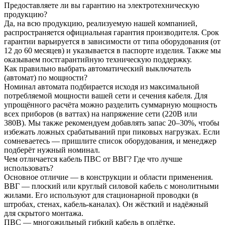
Предоставляете ли вы гарантию на электротехническую
продукцию?
Да, на всю продукцию, реализуемую нашей компанией,
распространяется официальная гарантия производителя. Срок
гарантии варьируется в зависимости от типа оборудования (от
12 до 60 месяцев) и указывается в паспорте изделия. Также мы
оказываем постгарантийную техническую поддержку.
Как правильно выбрать автоматический выключатель
(автомат) по мощности?
Номинал автомата подбирается исходя из максимальной
потребляемой мощности вашей сети и сечения кабеля. Для
упрощённого расчёта можно разделить суммарную мощность
всех приборов (в ваттах) на напряжение сети (220В или
380В). Мы также рекомендуем добавлять запас 20–30%, чтобы
избежать ложных срабатываний при пиковых нагрузках. Если
сомневаетесь — пришлите список оборудования, и менеджер
подберёт нужный номинал.
Чем отличается кабель ПВС от ВВГ? Где что лучше
использовать?
Основное отличие — в конструкции и области применения.
ВВГ — плоский или круглый силовой кабель с монолитными
жилами. Его используют для стационарной проводки (в
штробах, стенах, кабель-каналах). Он жёсткий и надёжный
для скрытого монтажа.
ПВС — многожильный гибкий кабель в оплётке.