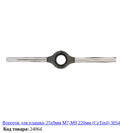
Вороток для плашки 25х9мм М7-М9 220мм (CzTool) 3054
Код товара:
24064