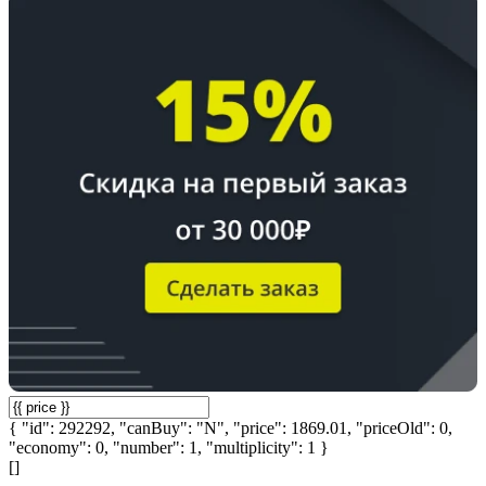
{ "id": 292292, "canBuy": "N", "price": 1869.01, "priceOld": 0,
"economy": 0, "number": 1, "multiplicity": 1 }
[]