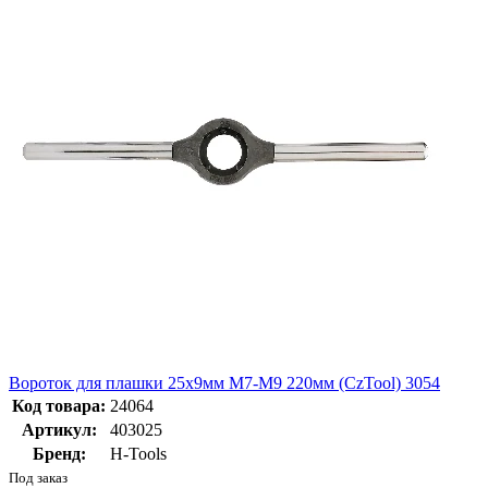
Вороток для плашки 25х9мм М7-М9 220мм (CzTool) 3054
Код товара:
24064
Артикул:
403025
Бренд:
H-Tools
Под заказ