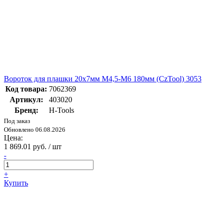
Вороток для плашки 20х7мм М4,5-М6 180мм (CzTool) 3053
Код товара:
7062369
Артикул:
403020
Бренд:
H-Tools
Под заказ
Обновлено 06.08.2026
Цена:
1 869.01 руб. / шт
-
+
Купить