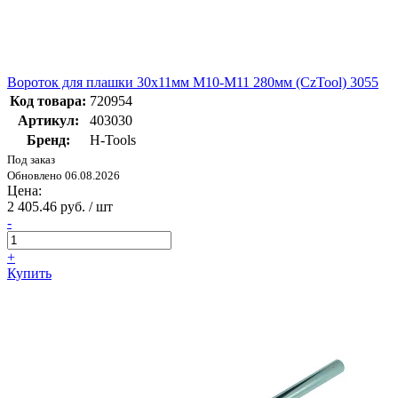
Вороток для плашки 30х11мм М10-М11 280мм (CzTool) 3055
Код товара:
720954
Артикул:
403030
Бренд:
H-Tools
Под заказ
Обновлено 06.08.2026
Цена:
2 405.46 руб. / шт
-
+
Купить