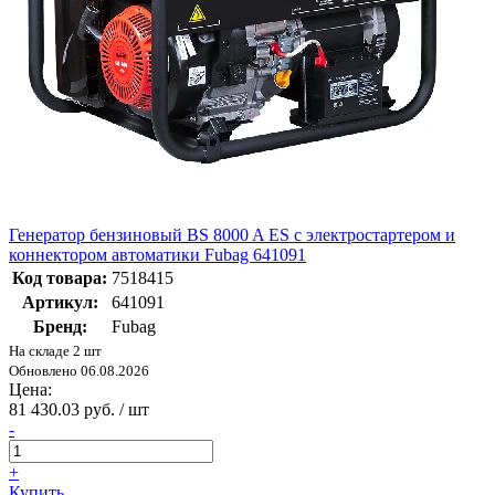
Генератор бензиновый BS 8000 A ES с электростартером и
коннектором автоматики Fubag 641091
Код товара:
7518415
Артикул:
641091
Бренд:
Fubag
На складе 2 шт
Обновлено 06.08.2026
Цена:
81 430.03 руб. / шт
-
+
Купить