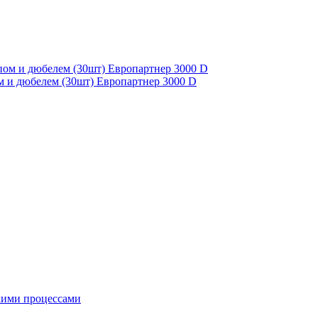
м и дюбелем (30шт) Европартнер 3000 D
кими процессами