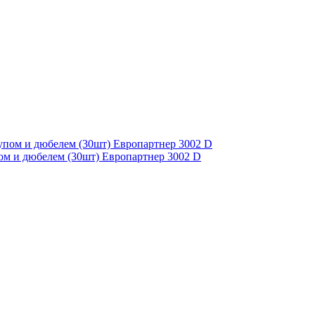
ом и дюбелем (30шт) Европартнер 3002 D