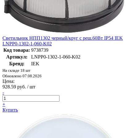
Светильник НПП1302 черный/круг с реш.60Вт IP54 IEK
LNPP0-1302-1-060-K02
Код товара:
9738739
Артикул:
LNPP0-1302-1-060-K02
Бренд:
IEK
На складе 18 шт
Обновлено 07.08.2026
Цена:
928.59 руб. / шт
-
+
Купить