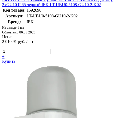
2хGU10 IP65 черный IEK LT-UBU0-5108-GU10-2-K02
Код товара:
1592696
Артикул:
LT-UBU0-5108-GU10-2-K02
Бренд:
IEK
На складе 1 шт
Обновлено 06.08.2026
Цена:
2 010.91 руб. / шт
-
+
Купить