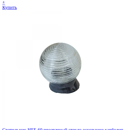
+
Купить
Светильник НББ-60 прозрачный стекло основание карболит