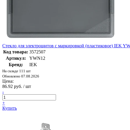
Стекло для электрощитов с маркировкой (пластиковое) IEK Y
Код товара:
3572507
Артикул:
YWN12
Бренд:
IEK
На складе 111 шт
Обновлено 07.08.2026
Цена:
86.92 руб. / шт
-
+
Купить