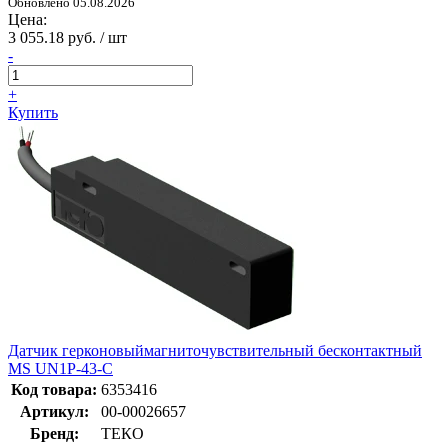
Обновлено 05.08.2026
Цена:
3 055.18 руб. / шт
-
+
Купить
Датчик герконовыймагниточувствительный бесконтактный
MS UN1P-43-C
Код товара:
6353416
Артикул:
00-00026657
Бренд:
ТЕКО