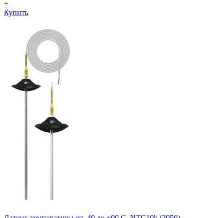
+
Купить
Датчик температуры от -40 до +90 C, NTC10k (3950),