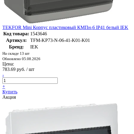
TEKFOR Mini Корпус пластиковый КМПн-6 IP41 белый IEK
Код товара:
1543646
Артикул:
TFM-KP73-N-06-41-K01-K01
Бренд:
IEK
На складе 13 шт
Обновлено 05.08.2026
Цена:
783.69 руб. / шт
-
+
Купить
Акция