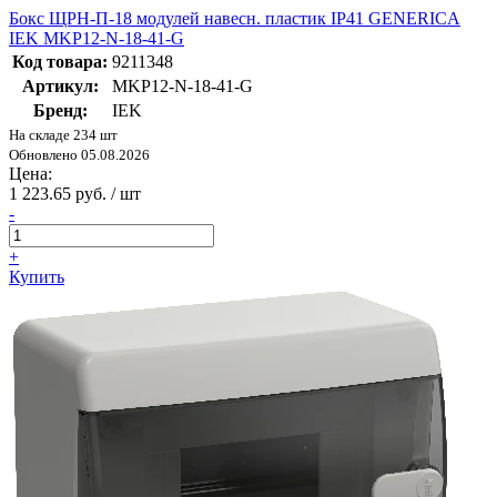
Бокс ЩРН-П-18 модулей навесн. пластик IP41 GENERICA
IEK MKP12-N-18-41-G
Код товара:
9211348
Артикул:
MKP12-N-18-41-G
Бренд:
IEK
На складе 234 шт
Обновлено 05.08.2026
Цена:
1 223.65 руб. / шт
-
+
Купить