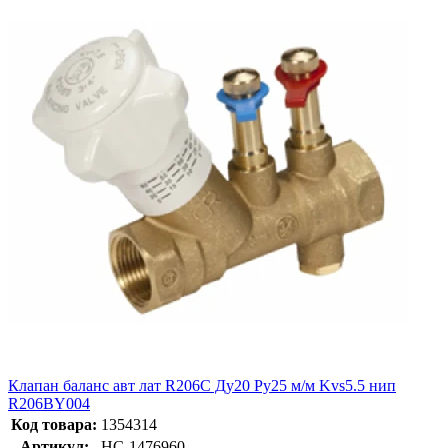
Клапан баланс авт лат R206C Ду20 Ру25 м/м Kvs5.5 нип
R206BY004
Код товара:
1354314
Артикул:
НС-1476960