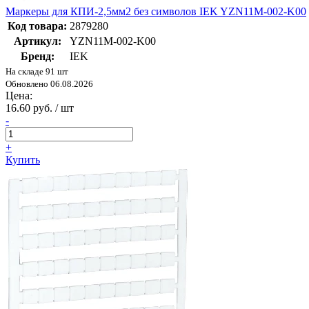
Маркеры для КПИ-2,5мм2 без символов IEK YZN11M-002-K00
Код товара:
2879280
Артикул:
YZN11M-002-K00
Бренд:
IEK
На складе 91 шт
Обновлено 06.08.2026
Цена:
16.60 руб. / шт
-
+
Купить