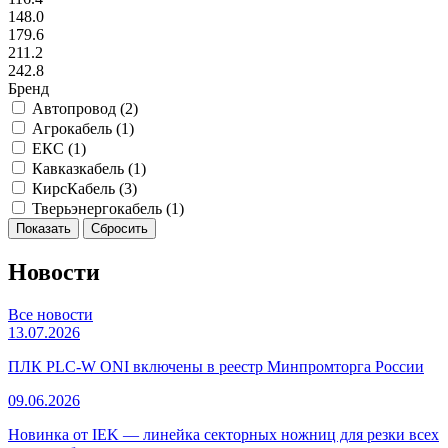
148.0
179.6
211.2
242.8
Бренд
Автопровод (
2
)
Агрокабель (
1
)
ЕКС (
1
)
Кавказкабель (
1
)
КирсКабель (
3
)
Тверьэнергокабель (
1
)
Новости
Все новости
13.07.2026
ПЛК PLC-W ONI включены в реестр Минпромторга России
09.06.2026
Новинка от IEK — линейка секторных ножниц для резки всех