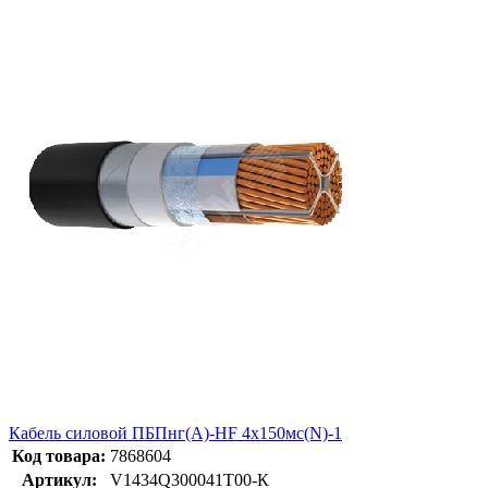
Кабель силовой ПБПнг(А)-HF 4х150мс(N)-1
Код товара:
7868604
Артикул:
V1434Q300041T00-К