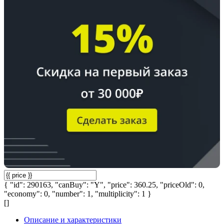
{ "id": 290163, "canBuy": "Y", "price": 360.25, "priceOld": 0,
"economy": 0, "number": 1, "multiplicity": 1 }
[]
Описание и характеристики