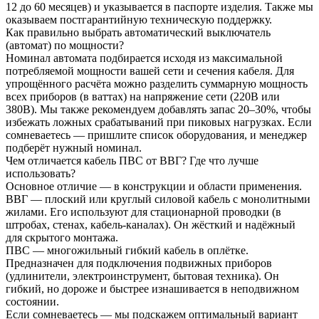
12 до 60 месяцев) и указывается в паспорте изделия. Также мы
оказываем постгарантийную техническую поддержку.
Как правильно выбрать автоматический выключатель
(автомат) по мощности?
Номинал автомата подбирается исходя из максимальной
потребляемой мощности вашей сети и сечения кабеля. Для
упрощённого расчёта можно разделить суммарную мощность
всех приборов (в ваттах) на напряжение сети (220В или
380В). Мы также рекомендуем добавлять запас 20–30%, чтобы
избежать ложных срабатываний при пиковых нагрузках. Если
сомневаетесь — пришлите список оборудования, и менеджер
подберёт нужный номинал.
Чем отличается кабель ПВС от ВВГ? Где что лучше
использовать?
Основное отличие — в конструкции и области применения.
ВВГ — плоский или круглый силовой кабель с монолитными
жилами. Его используют для стационарной проводки (в
штробах, стенах, кабель-каналах). Он жёсткий и надёжный
для скрытого монтажа.
ПВС — многожильный гибкий кабель в оплётке.
Предназначен для подключения подвижных приборов
(удлинители, электроинструмент, бытовая техника). Он
гибкий, но дороже и быстрее изнашивается в неподвижном
состоянии.
Если сомневаетесь — мы подскажем оптимальный вариант