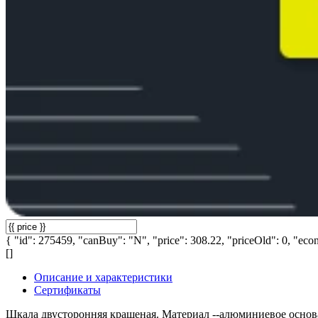
{ "id": 275459, "canBuy": "N", "price": 308.22, "priceOld": 0, "econ
[]
Описание и характеристики
Сертификаты
Шкала двусторонняя крашеная. Материал --алюминиевое основа