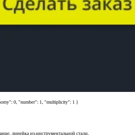
omy": 0, "number": 1, "multiplicity": 1 }
ние, линейка из-инструментальной стали.