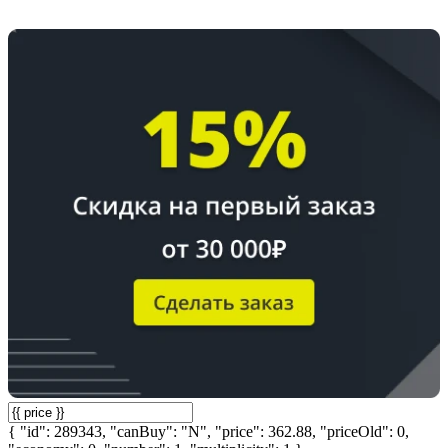
{ "id": 289343, "canBuy": "N", "price": 362.88, "priceOld": 0,