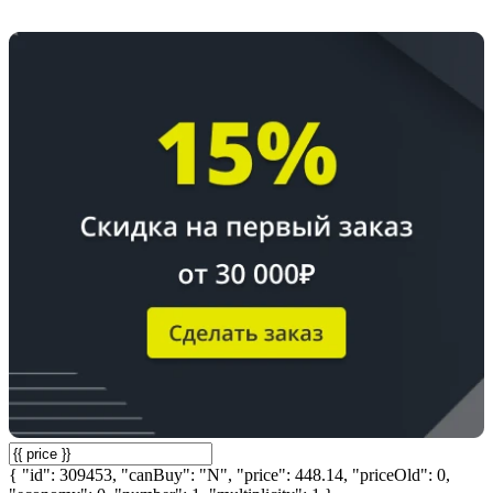
{ "id": 309453, "canBuy": "N", "price": 448.14, "priceOld": 0,