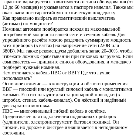
гарантии варьируется в зависимости от типа оборудования (от
12 до 60 месяцев) и указывается в паспорте изделия. Также мы
оказываем постгарантийную техническую поддержку.
Как правильно выбрать автоматический выключатель
(автомат) по мощности?
Номинал автомата подбирается исходя из максимальной
потребляемой мощности вашей сети и сечения кабеля. Для
упрощённого расчёта можно разделить суммарную мощность
всех приборов (в ваттах) на напряжение сети (220В или
380В). Мы также рекомендуем добавлять запас 20–30%, чтобы
избежать ложных срабатываний при пиковых нагрузках. Если
сомневаетесь — пришлите список оборудования, и менеджер
подберёт нужный номинал.
Чем отличается кабель ПВС от ВВГ? Где что лучше
использовать?
Основное отличие — в конструкции и области применения.
ВВГ — плоский или круглый силовой кабель с монолитными
жилами. Его используют для стационарной проводки (в
штробах, стенах, кабель-каналах). Он жёсткий и надёжный
для скрытого монтажа.
ПВС — многожильный гибкий кабель в оплётке.
Предназначен для подключения подвижных приборов
(удлинители, электроинструмент, бытовая техника). Он
гибкий, но дороже и быстрее изнашивается в неподвижном
состоянии.