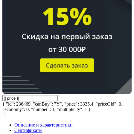
{ "id": 236469, "canBuy": "Y", "price": 3335.4, "priceOld": 0,
"economy": 0, "number": 1, "multiplicity": 1 }
[]
Описание и характеристики
Сертификаты