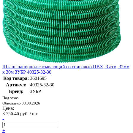
Шланг напорно-всасывающий со спиралью ПВХ, 3 атм, 32мм
х 30м ЗУБР 40325-32-30
Код товара:
3601695
Артикул:
40325-32-30
Бренд:
ЗУБР
Под заказ
Обновлено 08.08.2026
Цена:
3 756.46 руб. / шт
-
+