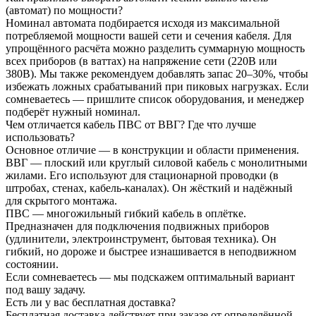
(автомат) по мощности?
Номинал автомата подбирается исходя из максимальной
потребляемой мощности вашей сети и сечения кабеля. Для
упрощённого расчёта можно разделить суммарную мощность
всех приборов (в ваттах) на напряжение сети (220В или
380В). Мы также рекомендуем добавлять запас 20–30%, чтобы
избежать ложных срабатываний при пиковых нагрузках. Если
сомневаетесь — пришлите список оборудования, и менеджер
подберёт нужный номинал.
Чем отличается кабель ПВС от ВВГ? Где что лучше
использовать?
Основное отличие — в конструкции и области применения.
ВВГ — плоский или круглый силовой кабель с монолитными
жилами. Его используют для стационарной проводки (в
штробах, стенах, кабель-каналах). Он жёсткий и надёжный
для скрытого монтажа.
ПВС — многожильный гибкий кабель в оплётке.
Предназначен для подключения подвижных приборов
(удлинители, электроинструмент, бытовая техника). Он
гибкий, но дороже и быстрее изнашивается в неподвижном
состоянии.
Если сомневаетесь — мы подскажем оптимальный вариант
под вашу задачу.
Есть ли у вас бесплатная доставка?
Бесплатная доставка действует при заказе от определённой