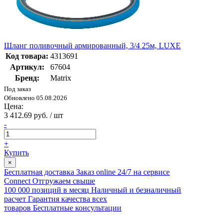
Шланг поливочный армированный, 3/4 25м, LUXE
Код товара:
4313691
Артикул:
67604
Бренд:
Matrix
Под заказ
Обновлено 05.08.2026
Цена:
3 412.69 руб. / шт
-
+
Купить
×
Бесплатная доставка
Заказ online 24/7 на сервисе
Connect
Отгружаем свыше
100 000 позиций в месяц
Наличный и безналичный
расчет
Гарантия качества всех
товаров
Бесплатные консультации