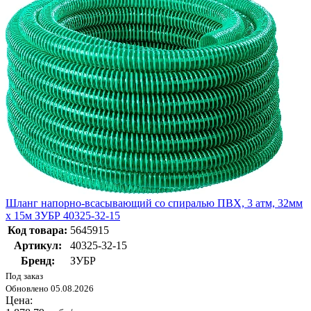
Шланг напорно-всасывающий со спиралью ПВХ, 3 атм, 32мм
х 15м ЗУБР 40325-32-15
Код товара:
5645915
Артикул:
40325-32-15
Бренд:
ЗУБР
Под заказ
Обновлено 05.08.2026
Цена: