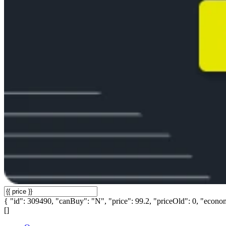
{ "id": 309490, "canBuy": "N", "price": 99.2, "priceOld": 0, "econom
[]