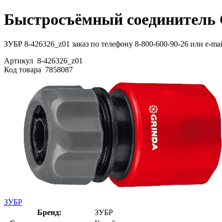
Быстросъёмный соединитель G
ЗУБР 8-426326_z01 заказ по телефону 8-800-600-90-26 или e-mai
Артикул
8-426326_z01
Код товара
7858087
ЗУБР
Бренд:
ЗУБР