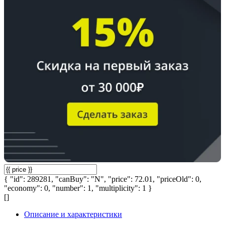
{ "id": 289281, "canBuy": "N", "price": 72.01, "priceOld": 0,
"economy": 0, "number": 1, "multiplicity": 1 }
[]
Описание и характеристики