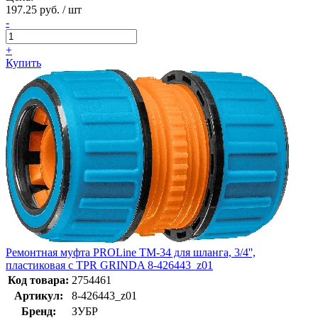
197.25 руб. / шт
-
+
Купить
Ремонтная муфта PROLine TM-34 для шланга, 3/4'',
пластиковая с TPR GRINDA 8-426443_z01
Код товара:
2754461
Артикул:
8-426443_z01
Бренд:
ЗУБР