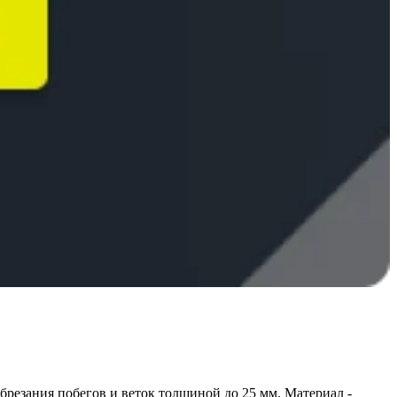
брезания побегов и веток толщиной до 25 мм. Материал -