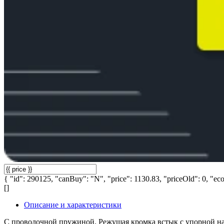
{ "id": 290125, "canBuy": "N", "price": 1130.83, "priceOld": 0, "eco
[]
Описание и характеристики
С проволочной пружиной. Режущая кромка встык с упорной нак