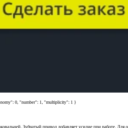
nomy": 0, "number": 1, "multiplicity": 1 }
овальней. Зубчатый привод добавляет усилие при работе. Для о