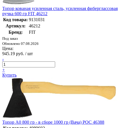
Топор кованая усиленная сталь, усиленная фиберглассовая
ручка 600 гр FIT 46212
Код товара:
9131031
Артикул:
46212
Бренд:
FIT
Под заказ
Обновлено 07.08.2026
Цена:
945.19 руб. / шт
-
+
Купить
Топор А0 800 гр - в сборе 1000 гр (Вача) РОС 46388