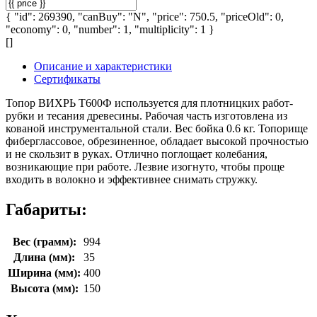
{ "id": 269390, "canBuy": "N", "price": 750.5, "priceOld": 0,
"economy": 0, "number": 1, "multiplicity": 1 }
[]
Описание и характеристики
Сертификаты
Топор ВИХРЬ Т600Ф используется для плотницких работ-
рубки и тесания древесины. Рабочая часть изготовлена из
кованой инструментальной стали. Вес бойка 0.6 кг. Топорище
фиберглассовое, обрезиненное, обладает высокой прочностью
и не скользит в руках. Отлично поглощает колебания,
возникающие при работе. Лезвие изогнуто, чтобы проще
входить в волокно и эффективнее снимать стружку.
Габариты:
Вес (грамм):
994
Длина (мм):
35
Ширина (мм):
400
Высота (мм):
150