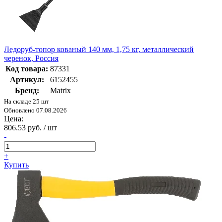
Ледоруб-топор кованый 140 мм, 1,75 кг, металлический
черенок, Россия
Код товара:
87331
Артикул:
6152455
Бренд:
Matrix
На складе 25 шт
Обновлено 07.08.2026
Цена:
806.53 руб. / шт
-
+
Купить