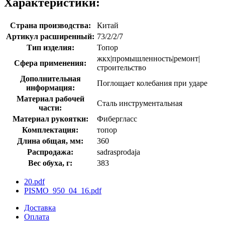
Характеристики:
Страна производства:
Китай
Артикул расширенный:
73/2/2/7
Тип изделия:
Топор
жкх|промышленность|ремонт|
Сфера применения:
строительство
Дополнительная
Поглощает колебания при ударе
информация:
Материал рабочей
Сталь инструментальная
части:
Материал рукоятки:
Фибергласс
Комплектация:
топор
Длина общая, мм:
360
Распродажа:
sadrasprodaja
Вес обуха, г:
383
20.pdf
PISMO_950_04_16.pdf
Доставка
Оплата