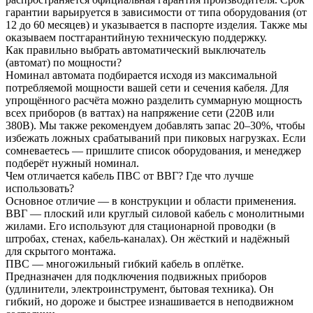
гарантии варьируется в зависимости от типа оборудования (от
12 до 60 месяцев) и указывается в паспорте изделия. Также мы
оказываем постгарантийную техническую поддержку.
Как правильно выбрать автоматический выключатель
(автомат) по мощности?
Номинал автомата подбирается исходя из максимальной
потребляемой мощности вашей сети и сечения кабеля. Для
упрощённого расчёта можно разделить суммарную мощность
всех приборов (в ваттах) на напряжение сети (220В или
380В). Мы также рекомендуем добавлять запас 20–30%, чтобы
избежать ложных срабатываний при пиковых нагрузках. Если
сомневаетесь — пришлите список оборудования, и менеджер
подберёт нужный номинал.
Чем отличается кабель ПВС от ВВГ? Где что лучше
использовать?
Основное отличие — в конструкции и области применения.
ВВГ — плоский или круглый силовой кабель с монолитными
жилами. Его используют для стационарной проводки (в
штробах, стенах, кабель-каналах). Он жёсткий и надёжный
для скрытого монтажа.
ПВС — многожильный гибкий кабель в оплётке.
Предназначен для подключения подвижных приборов
(удлинители, электроинструмент, бытовая техника). Он
гибкий, но дороже и быстрее изнашивается в неподвижном