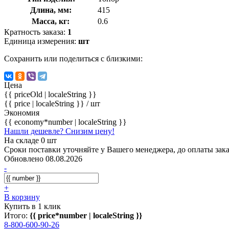
Длина, мм:
415
Масса, кг:
0.6
Кратность заказа:
1
Единица измерения:
шт
Сохранить или поделиться с близкими:
Цена
{{ priceOld | localeString }}
{{ price | localeString }}
/ шт
Экономия
{{ economy*number | localeString }}
Нашли дешевле? Снизим цену!
На складе 0 шт
Сроки поставки уточняйте у Вашего менеджера, до оплаты зака
Обновлено 08.08.2026
-
+
В корзину
Купить в 1 клик
Итого:
{{ price*number | localeString }}
8-800-600-90-26