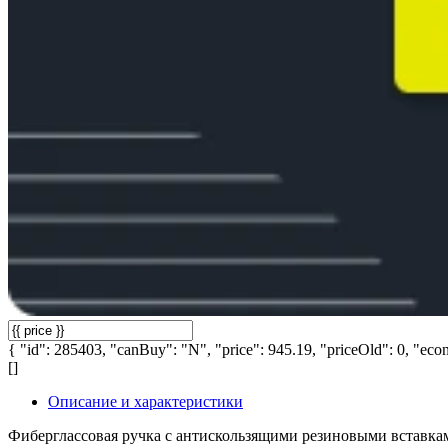
{ "id": 285403, "canBuy": "N", "price": 945.19, "priceOld": 0, "econ
[]
Описание и характеристики
Фиберглассовая ручка с антискользящими резиновыми вставками