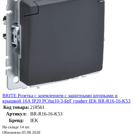
BRITE Розетка с заземлением с защитными шторками и
крышкой 16А IP20 РСбш10-3-БрГ графит IEK BR-R16-16-K53
Код товара:
218561
Артикул:
BR-R16-16-K53
Бренд:
IEK
На складе 14 шт
Обновлено 05.08.2026