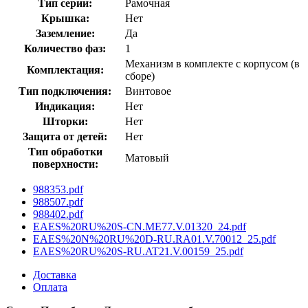
Тип серии:
Рамочная
Крышка:
Нет
Заземление:
Да
Количество фаз:
1
Механизм в комплекте с корпусом (в
Комплектация:
сборе)
Тип подключения:
Винтовое
Индикация:
Нет
Шторки:
Нет
Защита от детей:
Нет
Тип обработки
Матовый
поверхности:
988353.pdf
988507.pdf
988402.pdf
EAES%20RU%20S-CN.ME77.V.01320_24.pdf
EAES%20N%20RU%20D-RU.RA01.V.70012_25.pdf
EAES%20RU%20S-RU.AT21.V.00159_25.pdf
Доставка
Оплата