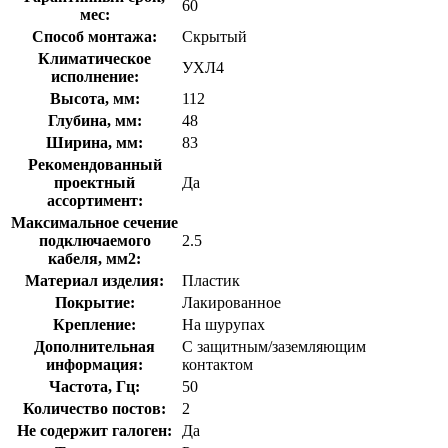
60
мес:
Способ монтажа:
Скрытый
Климатическое
УХЛ4
исполнение:
Высота, мм:
112
Глубина, мм:
48
Ширина, мм:
83
Рекомендованный
проектный
Да
ассортимент:
Максимальное сечение
подключаемого
2.5
кабеля, мм2:
Материал изделия:
Пластик
Покрытие:
Лакированное
Крепление:
На шурупах
Дополнительная
С защитным/заземляющим
информация:
контактом
Частота, Гц:
50
Количество постов:
2
Не содержит галоген:
Да