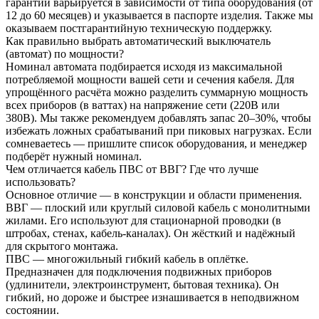
гарантии варьируется в зависимости от типа оборудования (от
12 до 60 месяцев) и указывается в паспорте изделия. Также мы
оказываем постгарантийную техническую поддержку.
Как правильно выбрать автоматический выключатель
(автомат) по мощности?
Номинал автомата подбирается исходя из максимальной
потребляемой мощности вашей сети и сечения кабеля. Для
упрощённого расчёта можно разделить суммарную мощность
всех приборов (в ваттах) на напряжение сети (220В или
380В). Мы также рекомендуем добавлять запас 20–30%, чтобы
избежать ложных срабатываний при пиковых нагрузках. Если
сомневаетесь — пришлите список оборудования, и менеджер
подберёт нужный номинал.
Чем отличается кабель ПВС от ВВГ? Где что лучше
использовать?
Основное отличие — в конструкции и области применения.
ВВГ — плоский или круглый силовой кабель с монолитными
жилами. Его используют для стационарной проводки (в
штробах, стенах, кабель-каналах). Он жёсткий и надёжный
для скрытого монтажа.
ПВС — многожильный гибкий кабель в оплётке.
Предназначен для подключения подвижных приборов
(удлинители, электроинструмент, бытовая техника). Он
гибкий, но дороже и быстрее изнашивается в неподвижном
состоянии.