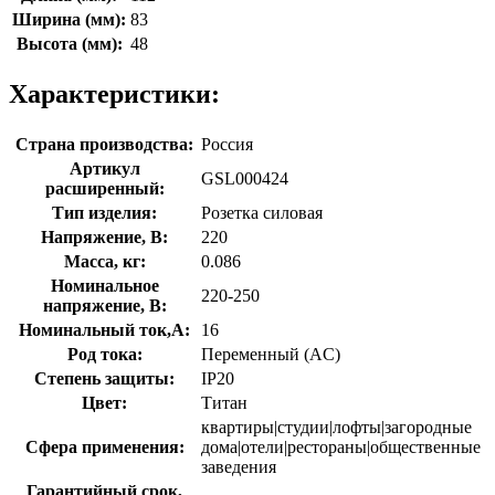
Ширина (мм):
83
Высота (мм):
48
Характеристики:
Страна производства:
Россия
Артикул
GSL000424
расширенный:
Тип изделия:
Розетка силовая
Напряжение, В:
220
Масса, кг:
0.086
Номинальное
220-250
напряжение, В:
Номинальный ток,А:
16
Род тока:
Переменный (AC)
Степень защиты:
IP20
Цвет:
Титан
квартиры|студии|лофты|загородные
Сфера применения:
дома|отели|рестораны|общественные
заведения
Гарантийный срок,