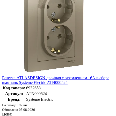
Розетка ATLASDESIGN двойная с заземлением 16А в сборе
шампань Systeme Electric ATN000524
Код товара:
6932658
Артикул:
ATN000524
Бренд:
Systeme Electric
На складе 192 шт
Обновлено 05.08.2026
Цена: