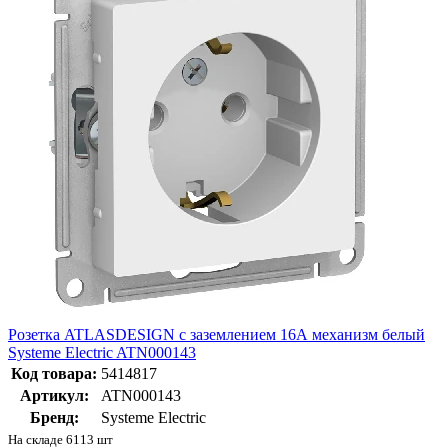
Розетка ATLASDESIGN с заземлением 16А механизм белый
Systeme Electric ATN000143
Код товара:
5414817
Артикул:
ATN000143
Бренд:
Systeme Electric
На складе 6113 шт