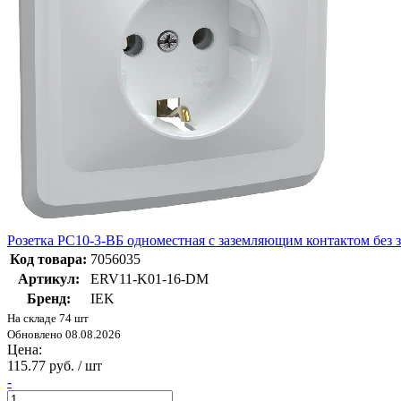
Розетка РС10-3-ВБ одноместная с заземляющим контактом бе
Код товара:
7056035
Артикул:
ERV11-K01-16-DM
Бренд:
IEK
На складе 74 шт
Обновлено 08.08.2026
Цена:
115.77 руб. / шт
-