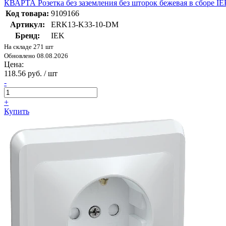
КВАРТА Розетка без заземления без шторок бежевая в сборе 
Код товара:
9109166
Артикул:
ERK13-K33-10-DM
Бренд:
IEK
На складе 271 шт
Обновлено 08.08.2026
Цена:
118.56 руб. / шт
-
+
Купить