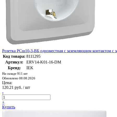
Розетка РСш10-3-ВБ одноместная с заземляющим контактом 
Код товара:
8111295
Артикул:
ERV14-K01-16-DM
Бренд:
IEK
На складе 911 шт
Обновлено 08.08.2026
Цена:
120.21 руб. / шт
-
+
Купить