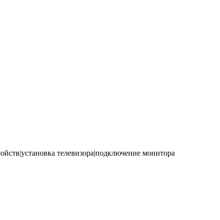
йств|установка телевизора|подключение монитора