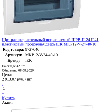
Щит распределительный встраиваемый ЩРВ-П-24 IP41
пластиковый прозрачная дверь IEK MKP12-V-24-40-10
Код товара:
9727646
Артикул:
MKP12-V-24-40-10
Бренд:
IEK
На складе 42 шт
Обновлено 08.08.2026
Цена:
2 913.07 руб. / шт
-
+
Купить
Акция