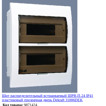
Щит распределительный встраиваемый ЩРВ-П-24 IP41
пластиковый прозрачная дверь Dekraft 31006DEK
Код товара:
9871424