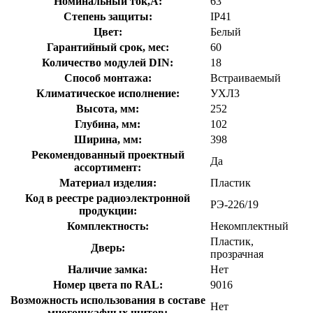
Номинальный ток,А:
63
Степень защиты:
IP41
Цвет:
Белый
Гарантийный срок, мес:
60
Количество модулей DIN:
18
Способ монтажа:
Встраиваемый
Климатическое исполнение:
УХЛ3
Высота, мм:
252
Глубина, мм:
102
Ширина, мм:
398
Рекомендованный проектный
Да
ассортимент:
Материал изделия:
Пластик
Код в реестре радиоэлектронной
РЭ-226/19
продукции:
Комплектность:
Некомплектный
Пластик,
Дверь:
прозрачная
Наличие замка:
Нет
Номер цвета по RAL:
9016
Возможность использования в составе
Нет
многошкафных щитов: