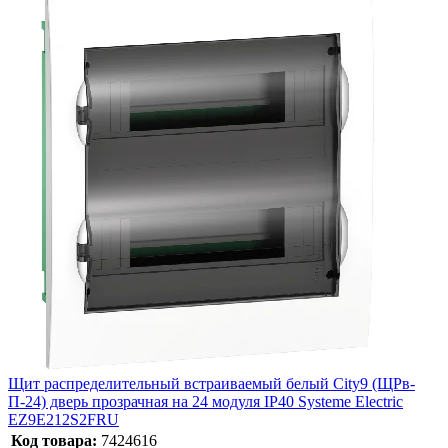
Щит распределительный встраиваемый белый City9 (ЩРв-
П-24) дверь прозрачная на 24 модуля IP40 Systeme Electric
EZ9E212S2FRU
Код товара:
7424616