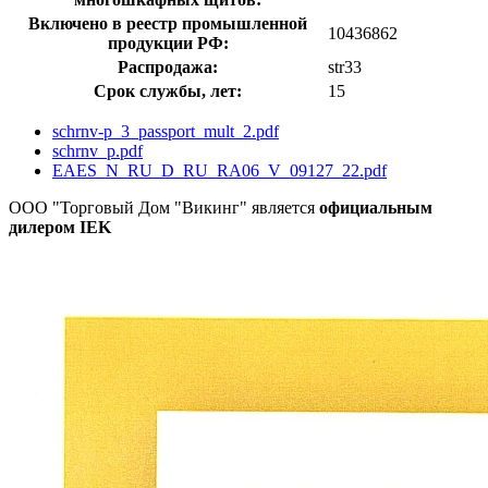
Включено в реестр промышленной
10436862
продукции РФ:
Распродажа:
str33
Срок службы, лет:
15
schrnv-p_3_passport_mult_2.pdf
schrnv_p.pdf
EAES_N_RU_D_RU_RA06_V_09127_22.pdf
ООО "Торговый Дом "Викинг" является
официальным
дилером IEK