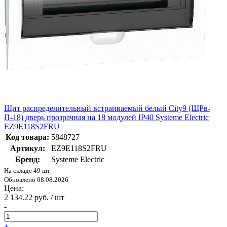
Щит распределительный встраиваемый белый City9 (ЩРв-
П-18) дверь прозрачная на 18 модулей IP40 Systeme Electric
EZ9E118S2FRU
Код товара:
5848727
Артикул:
EZ9E118S2FRU
Бренд:
Systeme Electric
На складе 49 шт
Обновлено 08.08.2026
Цена:
2 134.22 руб. / шт
-
+