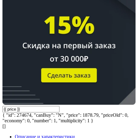
{ "id": 274674, "canBuy": "N", "price": 1878.79, "priceOld": 0,
"economy": 0, "number": 1, "multiplicity": 1 }
[]
Описание и характеристики