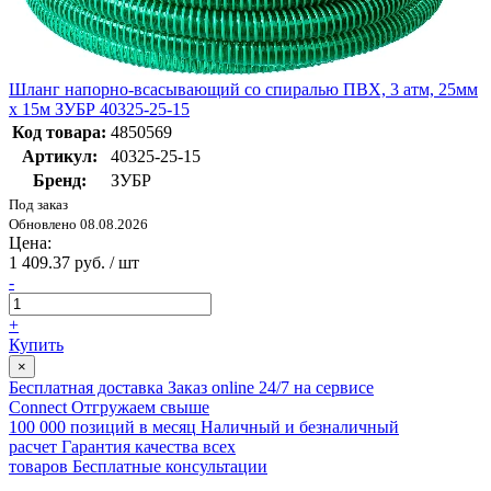
Шланг напорно-всасывающий со спиралью ПВХ, 3 атм, 25мм
х 15м ЗУБР 40325-25-15
Код товара:
4850569
Артикул:
40325-25-15
Бренд:
ЗУБР
Под заказ
Обновлено 08.08.2026
Цена:
1 409.37 руб. / шт
-
+
Купить
×
Бесплатная доставка
Заказ online 24/7 на сервисе
Connect
Отгружаем свыше
100 000 позиций в месяц
Наличный и безналичный
расчет
Гарантия качества всех
товаров
Бесплатные консультации