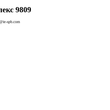
екс 9809
e@ie-spb.com