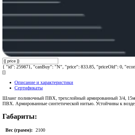
{ "id": 259871, "canBuy": "N", "price": 833.85, "priceOld": 0, "econ
[]
Описание и характеристики
Сертификаты
Шланг поливочный ПВХ, трехслойный армированный 3/4, 15м (
ПВХ. Армированные синтетической нитью. Устойчивы к возде
Габариты:
Вес (грамм):
2100