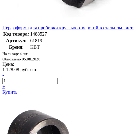
Перфоформа для пробивки круглых отверстий в стальном ли
Код товара:
1488527
Артикул:
61819
Бренд:
КВТ
На складе 4 шт
Обновлено 05.08.2026
Цена:
1 128.08 руб. / шт
-
+
Купить