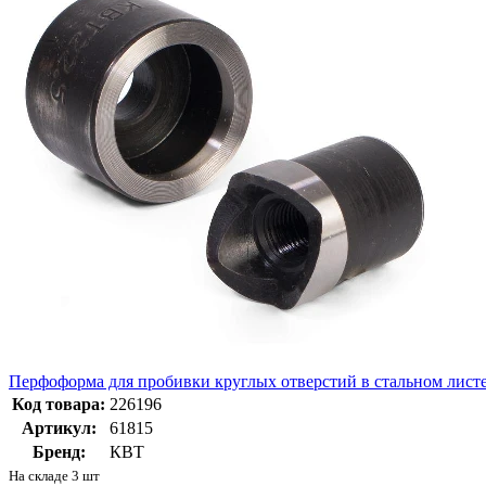
Перфоформа для пробивки круглых отверстий в стальном ли
Код товара:
226196
Артикул:
61815
Бренд:
КВТ
На складе 3 шт